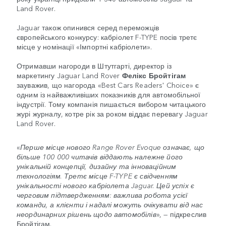
Land Rover.
Jaguar також опинився серед переможців
європейського конкурсу: кабріолет F-TYPE посів третє
місце у номінації «Імпортні кабріолети».
Отримавши нагороди в Штутгарті, директор із
маркетингу Jaguar Land Rover
Фелікс Бройтігам
зауважив, що нагорода «Best Cars Readers' Choice» є
одним із найважливіших показників для автомобільної
індустрії. Тому компанія пишається вибором читацького
журі журналу, котре рік за роком віддає перевагу Jaguar
Land Rover.
«
Перше місце нового Range Rover Evoque означає, що
більше 100 000 читачів віддають належне його
унікальній концепції, дизайну та інноваційним
технологіям. Третє місце F-TYPE є свідченням
унікальності нового кабріолета Jaguar. Цей успіх є
черговим підтвердженням: важлива робота усієї
команди, а клієнти і надалі можуть очікувати від нас
неординарних рішень щодо автомобілів
», — підкреслив
Бройтігам.