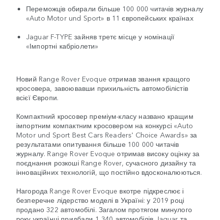
Переможців обирали більше 100 000 читачів журналу
«Auto Motor und Sport» в 11 європейських країнах
Jaguar F-TYPE зайняв третє місце у номінації
«Імпортні кабріолети»
Новий Range Rover Evoque отримав звання кращого
кросовера, завоювавши прихильність автомобілістів
всієї Європи.
Компактний кросовер преміум-класу названо кращим
імпортним компактним кросовером на конкурсі «Auto
Motor und Sport Best Cars Readers' Choice Awards» за
результатами опитування більше 100 000 читачів
журналу. Range Rover Evoque отримав високу оцінку за
поєднання розкоші Range Rover, сучасного дизайну та
інноваційних технологій, що постійно вдосконалюються.
Нагорода Range Rover Evoque вкотре підкреслює і
безперечне лідерство моделі в Україні: у 2019 році
продано 322 автомобілі. Загалом протягом минулого
року українці придбали 1 340 автомобілів Jaguar та