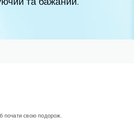
уючий та бажаний.
об почати свою подорож.