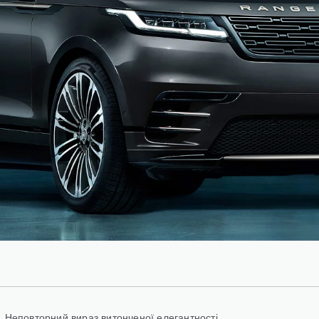
Неповторний вираз витонченої елегантності.