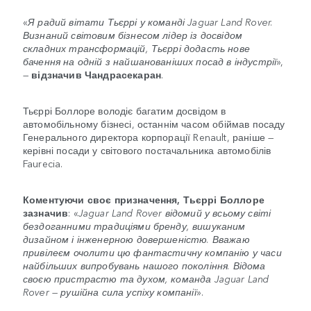
«
Я радий вітати Тьєррі у команді Jaguar Land Rover.
Визнаний світовим бізнесом лідер із досвідом
складних трансформацій, Тьєррі додасть нове
бачення на одній з найшанованіших посад в індустрії
»,
—
відзначив Чандрасекаран
.
Тьєррі Боллоре володіє багатим досвідом в
автомобільному бізнесі, останнім часом обіймав посаду
Генерального директора корпорації Renault, раніше —
керівні посади у світового постачальника автомобілів
Faurecia.
Коментуючи своє призначення, Тьєррі Боллоре
зазначив
: «
Jaguar Land Rover відомий у всьому світі
бездоганними традиціями бренду, вишуканим
дизайном і інженерною довершеністю. Вважаю
привілеєм очолити цю фантастичну компанію у часи
найбільших випробувань нашого покоління. Відома
своєю пристрастю та духом, команда Jaguar Land
Rover — рушійна сила успіху компанії
».