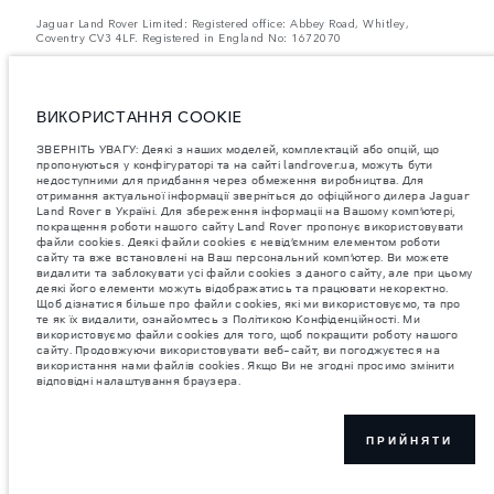
Jaguar Land Rover Limited: Registered office: Abbey Road, Whitley,
Coventry CV3 4LF. Registered in England No: 1672070
ЗВЕРНІТЬ УВАГУ: Деякі з наших моделей, комплектацій або опцій, що
пропонуються у конфігураторі та на сайті landrover.ua, можуть бути
недоступними для придбання через обмеження виробництва. Для
отримання актуальної інформації зверніться до офіційного дилера
ВИКОРИСТАННЯ COOKIE
Jaguar Land Rover в Україні.
ЗВЕРНІТЬ УВАГУ: Деякі з наших моделей, комплектацій або опцій, що
Важливе зауваження щодо зображень та специфікацій.
Глобальний
пропонуються у конфігураторі та на сайті landrover.ua, можуть бути
дефіцит напівпровідників наразі впливає на специфікації збірки,
недоступними для придбання через обмеження виробництва. Для
доступність опцій і терміни виготовлення автомобілів. Це дуже
отримання актуальної інформації зверніться до офіційного дилера Jaguar
динамічна ситуація, і, як наслідок, зображення, які зараз
Land Rover в Україні. Для збереження інформаціі на Вашому комп’ютері,
використовуються на вебсайті, можуть не повністю відображати
поточні специфікації, опції, варіанти оздоблення та кольорові рішення.
покращення роботи нашого сайту Land Rover пропонує використовувати
Будь ласка, зв'яжіться з офіційним дилером для отримання детальної
файли cookies. Деякі файли cookies є невід’ємним елементом роботи
інформації.
сайту та вже встановлені на Ваш персональний комп’ютер. Ви можете
видалити та заблокувати усі файли cookies з даного сайту, але при цьому
Jaguar Land Rover Limited постійно шукає шляхи поліпшити технічні
деякі його елементи можуть відображатись та працювати некоректно.
характеристики, дизайн і виробництво своїх автомобілів, деталей та
Щоб дізнатися більше про файли cookies, які ми використовуємо, та про
аксесуарів, зміни відбуваються постійно, і ми залишаємо за собою
те як їх видалити, ознайомтесь з Політикою Конфіденційності. Ми
право вносити зміни без попереднього повідомлення. Деякі функції
використовуємо файли cookies для того, щоб покращити роботу нашого
можуть відрізнятися від додаткових до стандартних для різних років
сайту. Продовжуючи використовувати веб-сайт, ви погоджуєтеся на
моделі. Інформація, технічні характеристики, двигуни і кольори на
використання нами файлів cookies. Якщо Ви не згодні просимо змінити
цьому веб-сайті базуються на європейській специфікації і можуть
відповідні налаштування браузера.
відрізнятися від ринку до ринку і можуть бути змінені без попереднього
повідомлення. Деякі автомобілі показані з додатковим обладнанням та
аксесуарами, можуть бути доступні не на всіх ринках та відрізнятися
від запропонованих у салонах дилерських центрів. Будь ласка,
зв'яжіться з офіційним дилером, щоб дізнатися про наявність і
ПРИЙНЯТИ
актуальні ціни.