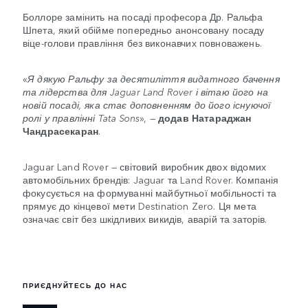
Боллоре замінить на посаді професора Др. Ральфа
Шпета, який обійме попередньо анонсовану посаду
віце-голови правління без виконавчих повноважень.
«
Я дякую Ральфу за десятиліття видатного бачення
та лідерства для Jaguar Land Rover і вітаю його на
новій посаді, яка стає доповненням до його існуючої
ролі у правлінні Tata Sons
», —
додав Натараджан
Чандрасекаран
.
Jaguar Land Rover — світовий виробник двох відомих
автомобільних брендів: Jaguar та Land Rover. Компанія
фокусується на формуванні майбутньої мобільності та
прямує до кінцевої мети Destination Zero. Ця мета
означає світ без шкідливих викидів, аварій та заторів.
ПРИЄДНУЙТЕСЬ ДО НАС