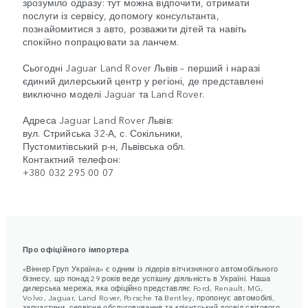
зрозуміло одразу: тут можна відпочити, отримати
послуги із сервісу, допомогу консультанта,
познайомитися з авто, розважити дітей та навіть
спокійно попрацювати за ланчем.
Сьогодні Jaguar Land Rover Львів – перший і наразі
єдиний дилерський центр у регіоні, де представлені
виключно моделі Jaguar та Land Rover.
Адреса Jaguar Land Rover Львів:
вул. Стрийська 32-А, с. Сокільники,
Пустомитівський р-н, Львівська обл.
Контактний телефон:
+380 032 295 00 07
Про офіційного імпортера
«Віннер Груп Україна» є одним із лідерів вітчизняного автомобільного
бізнесу, що понад 29 років веде успішну діяльність в Україні. Наша
дилерська мережа, яка офіційно представляє Ford, Renault, MG,
Volvo, Jaguar, Land Rover, Porsche та Bentley, пропонує автомобілі,
запчастини, сервісне обслуговування та клієнтський досвід світового