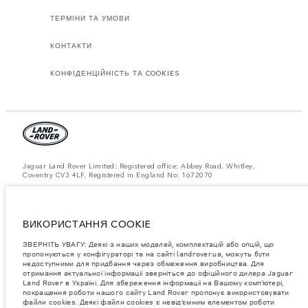
ТЕРМІНИ ТА УМОВИ
КОНТАКТИ
КОНФІДЕНЦІЙНІСТЬ ТА COOKIES
Jaguar Land Rover Limited: Registered office: Abbey Road, Whitley,
Coventry CV3 4LF. Registered in England No: 1672070
ЗВЕРНІТЬ УВАГУ: Деякі з наших моделей, комплектацій або опцій, що
пропонуються у конфігураторі та на сайті landrover.ua, можуть бути
недоступними для придбання через обмеження виробництва. Для
отримання актуальної інформації зверніться до офіційного дилера
ВИКОРИСТАННЯ COOKIE
Jaguar Land Rover в Україні.
ЗВЕРНІТЬ УВАГУ: Деякі з наших моделей, комплектацій або опцій, що
Важливе зауваження щодо зображень та специфікацій.
Глобальний
пропонуються у конфігураторі та на сайті landrover.ua, можуть бути
дефіцит напівпровідників наразі впливає на специфікації збірки,
недоступними для придбання через обмеження виробництва. Для
доступність опцій і терміни виготовлення автомобілів. Це дуже
отримання актуальної інформації зверніться до офіційного дилера Jaguar
динамічна ситуація, і, як наслідок, зображення, які зараз
використовуються на вебсайті, можуть не повністю відображати
Land Rover в Україні. Для збереження інформаціі на Вашому комп’ютері,
поточні специфікації, опції, варіанти оздоблення та кольорові рішення.
покращення роботи нашого сайту Land Rover пропонує використовувати
Будь ласка, зв'яжіться з офіційним дилером для отримання детальної
файли cookies. Деякі файли cookies є невід’ємним елементом роботи