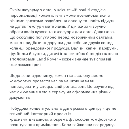
Окрім шоуруму з авто, у клієнтській зоні зі студією
персоналізації кожен клієнт зможе познайомитися з
різними зразками оздоблення салону та навіть відчути
на дотик текстури матеріалів. У цій же зоні зручно
обрати колір кузова та аксесуари для авто. Додатково,
що особливо популярно перед новорічними святами,
можна придбати подарунки для себе чи друзів серед
колекції брендованої продукції. Валізи, кепки, парфуми,
футболки й куртки, дитячі іграшки обох брендів включно
з толокарами Land Rover – кожен знайде тут справді
ексклюзивні речі.
Щодо зони відпочинку, кожен гість салону зможе
комфортно провести час за чашкою кави чи
попрацювати у спеціальній релакс-зоні. Це зручно під
час очікування авто з сервісу чи оформлення різних
документів.
Побудова концептуального дилерського центру – це не
звичайний інженерний проект із
красивим дизайном, а окрема філософія комфортного
влаштування приміщення. Коли зайшовши всередину,