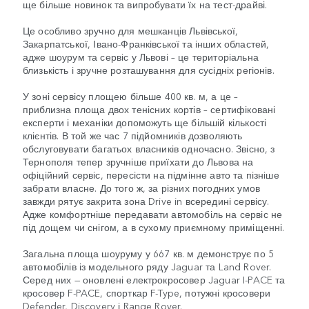
ще більше новинок та випробувати їх на тест-драйві.
Це особливо зручно для мешканців Львівської,
Закарпатської, Івано-Франківської та інших областей,
адже шоурум та сервіс у Львові – це територіальна
близькість і зручне розташування для сусідніх регіонів.
У зоні сервісу площею більше 400 кв. м, а це –
приблизна площа двох тенісних кортів – сертифіковані
експерти і механіки допоможуть ще більшій кількості
клієнтів. В той же час 7 підйомників дозволяють
обслуговувати багатьох власників одночасно. Звісно, з
Тернополя тепер зручніше приїхати до Львова на
офіційний сервіс, пересісти на підмінне авто та пізніше
забрати власне. До того ж, за різних погодних умов
завжди рятує закрита зона Drive in всередині сервісу.
Адже комфортніше передавати автомобіль на сервіс не
під дощем чи снігом, а в сухому приємному приміщенні.
Загальна площа шоуруму у 667 кв. м демонструє по 5
автомобілів із модельного ряду Jaguar та Land Rover.
Серед них — оновлені електрокросовер Jaguar I-PACE та
кросовер F-PACE, спорткар F-Type, потужні кросовери
Defender, Discovery і Range Rover.