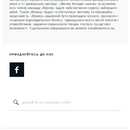
рівня у 47 дилерських центрах. «Віннер Коледж» навчає та розвиває
всіх членів команди «Віннер» задля забезпечення сервісу найвищого
рівня. Також «Віннер» будує та обслуговує житлову та комерційну
нерухомість. «Віннер» націлений бути прикладом чесного, прозорого і
соціально відповідального бізнесу, підвищувати якість життя клієнтів і
співробітників, надаючи першокласні товари, послуги та кар'єрні
можливості. З детальною інформацією ви можете ознайомитися на
ПРИЄДНУЙТЕСЬ ДО НАС