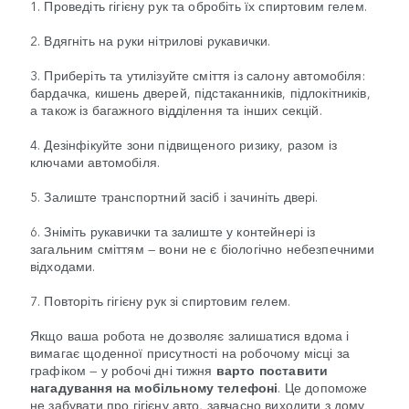
1. Проведіть гігієну рук та обробіть їх спиртовим гелем.
2. Вдягніть на руки нітрилові рукавички.
3. Приберіть та утилізуйте сміття із салону автомобіля:
бардачка, кишень дверей, підстаканників, підлокітників,
а також із багажного відділення та інших секцій.
4. Дезінфікуйте зони підвищеного ризику, разом із
ключами автомобіля.
5. Залиште транспортний засіб і зачиніть двері.
6. Зніміть рукавички та залиште у контейнері із
загальним сміттям — вони не є біологічно небезпечними
відходами.
7. Повторіть гігієну рук зі спиртовим гелем.
Якщо ваша робота не дозволяє залишатися вдома і
вимагає щоденної присутності на робочому місці за
графіком — у робочі дні тижня
варто поставити
нагадування на мобільному телефоні
. Це допоможе
не забувати про гігієну авто, завчасно виходити з дому