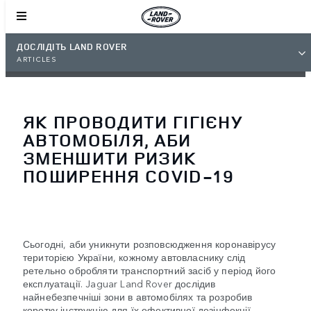
ДОСЛІДІТЬ LAND ROVER
ARTICLES
ЯК ПРОВОДИТИ ГІГІЄНУ
АВТОМОБІЛЯ, АБИ
ЗМЕНШИТИ РИЗИК
ПОШИРЕННЯ COVID-19
Сьогодні, аби уникнути розповсюдження коронавірусу
територією України, кожному автовласнику слід
ретельно обробляти транспортний засіб у період його
експлуатації. Jaguar Land Rover дослідив
найнебезпечніші зони в автомобілях та розробив
коротку інструкцію для їх ефективної дезінфекції.