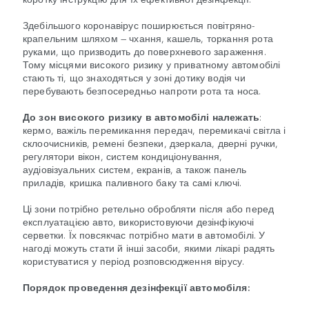
Здебільшого коронавірус поширюється повітряно-
крапельним шляхом — чхання, кашель, торкання рота
руками, що призводить до поверхневого зараження.
Тому місцями високого ризику у приватному автомобілі
стають ті, що знаходяться у зоні дотику водія чи
перебувають безпосередньо напроти рота та носа.
До зон високого ризику в автомобілі належать
:
кермо, важіль перемикання передач, перемикачі світла і
склоочисників, ремені безпеки, дзеркала, дверні ручки,
регулятори вікон, систем кондиціонування,
аудіовізуальних систем, екранів, а також панель
приладів, кришка паливного баку та самі ключі.
Ці зони потрібно ретельно обробляти після або перед
експлуатацією авто, використовуючи дезінфікуючі
серветки. Їх повсякчас потрібно мати в автомобілі. У
нагоді можуть стати й інші засоби, якими лікарі радять
користуватися у період розповсюдження вірусу.
Порядок проведення дезінфекції автомобіля: