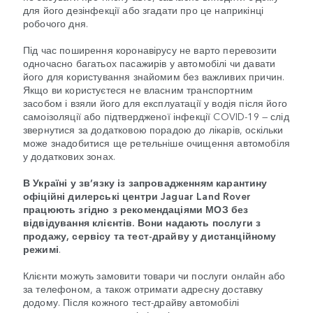
для його дезінфекції або згадати про це наприкінці
робочого дня.
Під час поширення коронавірусу не варто перевозити
одночасно багатьох пасажирів у автомобілі чи давати
його для користування знайомим без важливих причин.
Якщо ви користуєтеся не власним транспортним
засобом і взяли його для експлуатації у водія після його
самоізоляції або підтвердженої інфекції COVID-19 — слід
звернутися за додатковою порадою до лікарів, оскільки
може знадобитися ще ретельніше очищення автомобіля
у додаткових зонах.
В Україні у зв’язку із запровадженням карантину
офіційні дилерські центри Jaguar Land Rover
працюють згідно з рекомендаціями МОЗ без
відвідування клієнтів. Вони надають послуги з
продажу, сервісу та тест-драйву у дистанційному
режимі
.
Клієнти можуть замовити товари чи послуги онлайн або
за телефоном, а також отримати адресну доставку
додому. Після кожного тест-драйву автомобілі