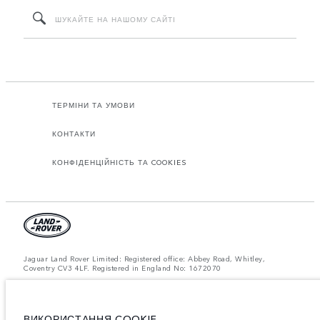
ТЕРМІНИ ТА УМОВИ
КОНТАКТИ
КОНФІДЕНЦІЙНІСТЬ ТА COOKIES
Jaguar Land Rover Limited: Registered office: Abbey Road, Whitley,
Coventry CV3 4LF. Registered in England No: 1672070
ЗВЕРНІТЬ УВАГУ: Деякі з наших моделей, комплектацій або опцій, що
пропонуються у конфігураторі та на сайті landrover.ua, можуть бути
недоступними для придбання через обмеження виробництва. Для
отримання актуальної інформації зверніться до офіційного дилера
ВИКОРИСТАННЯ COOKIE