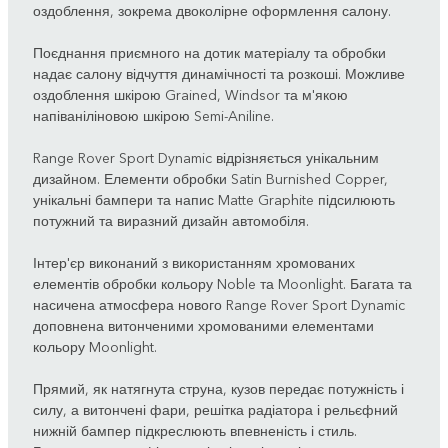
оздоблення, зокрема двоколірне оформлення салону.
Поєднання приємного на дотик матеріалу та обробки
надає салону відчуття динамічності та розкоші. Можливе
оздоблення шкірою Grained, Windsor та м'якою
напіваніліновою шкірою Semi-Aniline.
Range Rover Sport Dynamic відрізняється унікальним
дизайном. Елементи обробки Satin Burnished Copper,
унікальні бампери та напис Matte Graphite підсилюють
потужний та виразний дизайн автомобіля.
Інтер'єр виконаний з використанням хромованих
елементів обробки кольору Noble та Moonlight. Багата та
насичена атмосфера нового Range Rover Sport Dynamic
доповнена витонченими хромованими елементами
кольору Moonlight.
Прямий, як натягнута струна, кузов передає потужність і
силу, а витончені фари, решітка радіатора і рельєфний
нижній бампер підкреслюють впевненість і стиль.