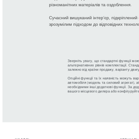
різноманітних матеріалів та оздоблення.
Сучасний вишуканий інтер’єр, підкріплений
зрозумілим підходом до відповідних техноло
Зверніть увагу, що стандартні функції мож
альтернативних рівнів комплектації. Станд
залежно від країни продажу, варіанту двигу
Опційні функції та їх наявність можуть ва
автомобіля (модель та силовий агрегат), 
необхідними інші додаткові функції. За д
вашого місцевого дилера або конфігуруйт