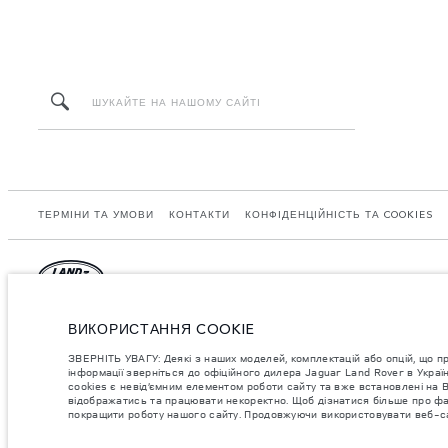
ТЕРМІНИ ТА УМОВИ
КОНТАКТИ
КОНФІДЕНЦІЙНІСТЬ ТА COOKIES
Jaguar Land Rover Limited: Registered office: Abbey Road, Whitley, Coventry CV
ВИКОРИСТАННЯ COOKIE
ЗВЕРНІТЬ УВАГУ: Деякі з наших моделей, комплектацій або опцій, що пропон
ЗВЕРНІТЬ УВАГУ: Деякі з наших моделей, комплектацій або опцій, що п
інформації зверніться до офіційного дилера Jaguar Land Rover в Україні.
інформації зверніться до офіційного дилера Jaguar Land Rover в Укра
cookies є невід’ємним елементом роботи сайту та вже встановлені на 
Важливе зауваження щодо зображень та специфікацій.
Глобальний дефіцит 
відображатись та працювати некоректно. Щоб дізнатися більше про фай
зображення, які зараз використовуються на вебсайті, можуть не повністю ві
покращити роботу нашого сайту. Продовжуючи використовувати веб-сай
інформації.
Jaguar Land Rover Limited постійно шукає шляхи поліпшити технічні характер