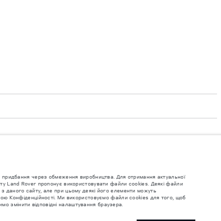
придбання через обмеження виробництва. Для отримання актуальної
для придбання через обмеження виробництва. Для отримання актуальної
йту Land Rover пропонує використовувати файли cookies. Деякі файли
 з даного сайту, але при цьому деякі його елементи можуть
 виготовлення автомобілів. Це дуже динамічна ситуація, і, як наслідок,
икою Конфіденційності. Ми використовуємо файли cookies для того, щоб
Будь ласка, зв'яжіться з офіційним дилером для отримання детальної
мо змінити відповідні налаштування браузера.
уваються постійно, і ми залишаємо за собою право вносити зміни без