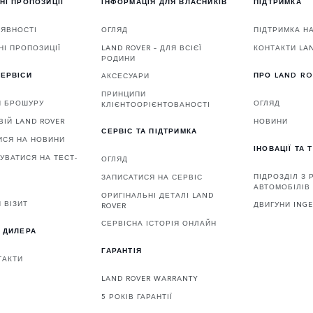
НІ ПРОПОЗИЦІЇ
ІНФОРМАЦІЯ ДЛЯ ВЛАСНИКІВ
ПІДТРИМКА
АЯВНОСТІ
ОГЛЯД
ПІДТРИМКА Н
НІ ПРОПОЗИЦІЇ
LAND ROVER – ДЛЯ ВСІЄЇ
КОНТАКТИ LA
РОДИНИ
ЕРВІСИ
ПРО LAND R
АКСЕСУАРИ
ПРИНЦИПИ
И БРОШУРУ
ОГЛЯД
КЛІЄНТООРІЄНТОВАНОСТІ
ВІЙ LAND ROVER
НОВИНИ
СЕРВІС ТА ПІДТРИМКА
ИСЯ НА НОВИНИ
ІНОВАЦІЇ ТА 
УВАТИСЯ НА ТЕСТ-
ОГЛЯД
ПІДРОЗДІЛ З
ЗАПИСАТИСЯ НА СЕРВІС
АВТОМОБІЛІВ 
ОРИГІНАЛЬНІ ДЕТАЛІ LAND
 ВІЗИТ
ДВИГУНИ ING
ROVER
СЕРВІСНА ІСТОРІЯ ОНЛАЙН
 ДИЛЕРА
ГАРАНТІЯ
ТАКТИ
LAND ROVER WARRANTY
5 РОКІВ ГАРАНТІЇ