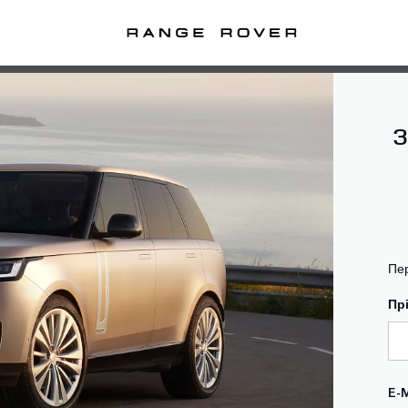
Пе
Пр
E-M