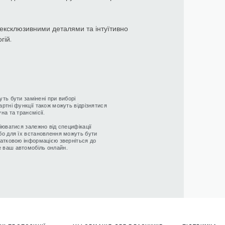
 ексклюзивними деталями та інтуїтивно
гій.
уть бути замінені при виборі
артні функції також можуть відрізнятися
на та трансмісії.
ріюватися залежно від специфікації
або для їх встановлення можуть бути
одатковою інформацією зверніться до
е ваш автомобіль онлайн.