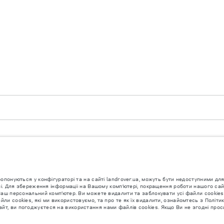
3 4LF. Registered in England No: 1672070
уються у конфігураторі та на сайті landrover.ua, можуть бути недоступними для 
ропонуються у конфігураторі та на сайті landrover.ua, можуть бути недоступними 
їні. Для збереження інформаціі на Вашому комп’ютері, покращення роботи нашого са
Ваш персональний комп’ютер. Ви можете видалити та заблокувати усі файли cookies
напівпровідників наразі впливає на специфікації збірки, доступність опцій і терміни
ли cookies, які ми використовуємо, та про те як їх видалити, ознайомтесь з Політ
дображати поточні специфікації, опції, варіанти оздоблення та кольорові рішення. 
т, ви погоджуєтеся на використання нами файлів cookies. Якщо Ви не згодні проси
истики, дизайн і виробництво своїх автомобілів, деталей та аксесуарів, зміни відб