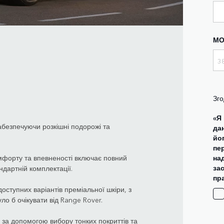
МО
Зго
«Я
абезпечуючи розкішні подорожі та
дан
йо
пер
на
мфорту та впевненості включає повний
за
ндартній комплектації.
пр
оступних варіантів преміальної шкіри, з
ло б очікувати від Range Rover.
 за допомогою вибору тонких покриттів та