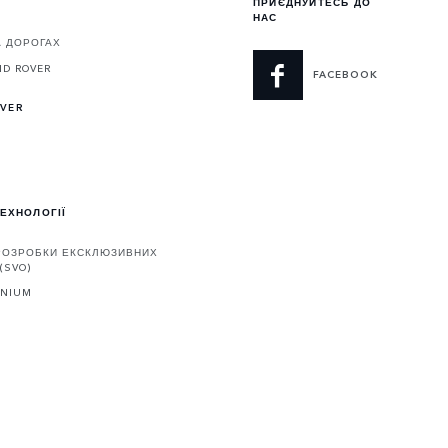
ПРИЄДНУЙТЕСЬ ДО
НАС
А ДОРОГАХ
ND ROVER
FACEBOOK
OVER
ТЕХНОЛОГІЇ
 РОЗРОБКИ ЕКСКЛЮЗИВНИХ
(SVO)
ENIUM