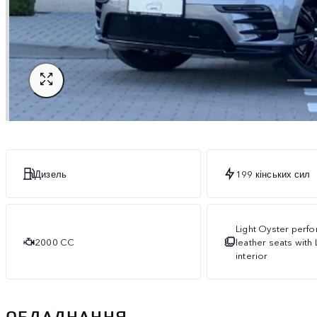
Дизель
199 кінських сил
Light Oyster perfo
2000 CC
leather seats with 
interior
ОБЛАДНАННЯ