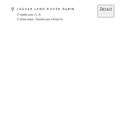
Деталі
JAGUAR LAND ROVER ЛЬВІВ
Стрийська 32-А
Сокільники, Львівська область
НОВИЙ
DEMO
LAR
RANGE ROVER VELAR