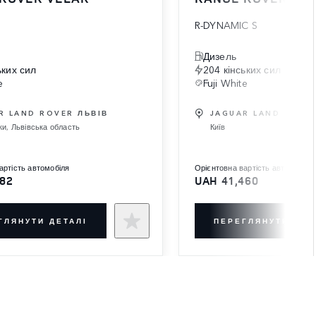
R-DYNAMIC S
Дизель
ьких сил
204 кінських сил
e
Fuji White
R LAND ROVER ЛЬВІВ
JAGUAR LAND ROVER
ки, Львівська область
Київ
вартість автомобіля
орієнтовна вартість автомобіля
182
UAH 41,460
ГЛЯНУТИ ДЕТАЛІ
ПЕРЕГЛЯНУТИ ДЕТ