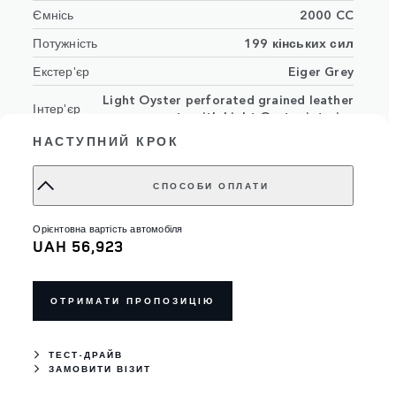
Ємнісь
2000 CC
Потужність
199 кінських сил
Екстер'єр
Eiger Grey
Light Oyster perforated grained leather
Інтер'єр
seats with Light Oyster interior
НАСТУПНИЙ КРОК
ВІН номер
SALYA2BN3NA336191
Номер замовлення
16547796
СПОСОБИ ОПЛАТИ
орієнтовна вартість автомобіля
UAH 56,923
ОТРИМАТИ ПРОПОЗИЦІЮ
ТЕСТ-ДРАЙВ
ЗАМОВИТИ ВІЗИТ