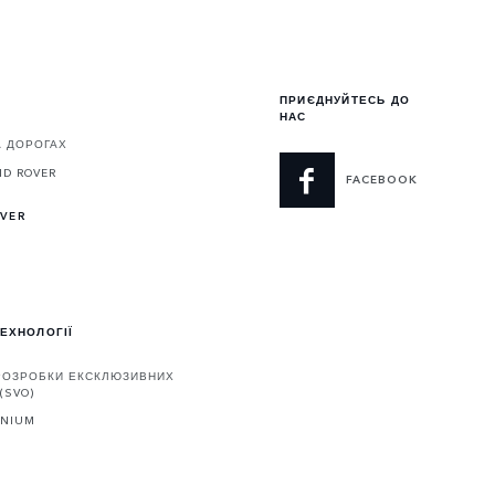
ПРИЄДНУЙТЕСЬ ДО
НАС
А ДОРОГАХ
ND ROVER
FACEBOOK
OVER
ТЕХНОЛОГІЇ
 РОЗРОБКИ ЕКСКЛЮЗИВНИХ
(SVO)
ENIUM