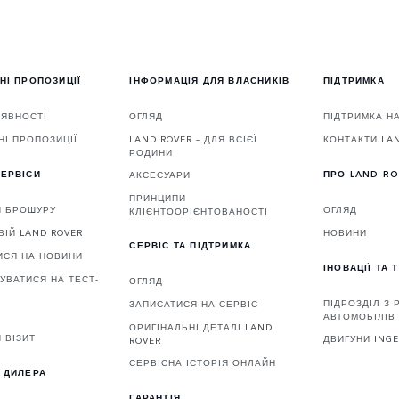
НІ ПРОПОЗИЦІЇ
ІНФОРМАЦІЯ ДЛЯ ВЛАСНИКІВ
ПІДТРИМКА
АЯВНОСТІ
ОГЛЯД
ПІДТРИМКА Н
НІ ПРОПОЗИЦІЇ
LAND ROVER – ДЛЯ ВСІЄЇ
КОНТАКТИ LA
РОДИНИ
ЕРВІСИ
ПРО LAND R
АКСЕСУАРИ
ПРИНЦИПИ
И БРОШУРУ
ОГЛЯД
КЛІЄНТООРІЄНТОВАНОСТІ
ВІЙ LAND ROVER
НОВИНИ
СЕРВІС ТА ПІДТРИМКА
ИСЯ НА НОВИНИ
ІНОВАЦІЇ ТА 
УВАТИСЯ НА ТЕСТ-
ОГЛЯД
ПІДРОЗДІЛ З
ЗАПИСАТИСЯ НА СЕРВІС
АВТОМОБІЛІВ 
ОРИГІНАЛЬНІ ДЕТАЛІ LAND
 ВІЗИТ
ДВИГУНИ ING
ROVER
СЕРВІСНА ІСТОРІЯ ОНЛАЙН
 ДИЛЕРА
ГАРАНТІЯ