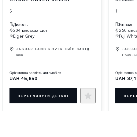
S
1
Дизель
Бензин
204 кінських сил
250 кінс
Eiger Grey
Fuji Whit
JAGUAR LAND ROVER КИЇВ ЗАХІД
JAGUA
Київ
Сокільни
орієнтовна вартість автомобіля
орієнтовна 
UAH 45,650
UAH 37,
ПЕРЕГЛЯНУТИ ДЕТАЛІ
ПЕРЕ