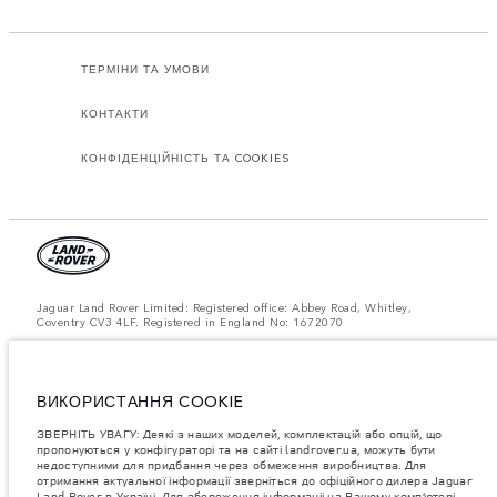
ТЕРМІНИ ТА УМОВИ
КОНТАКТИ
КОНФІДЕНЦІЙНІСТЬ ТА COOKIES
Jaguar Land Rover Limited: Registered office: Abbey Road, Whitley,
Coventry CV3 4LF. Registered in England No: 1672070
ЗВЕРНІТЬ УВАГУ: Деякі з наших моделей, комплектацій або опцій, що
пропонуються у конфігураторі та на сайті landrover.ua, можуть бути
недоступними для придбання через обмеження виробництва. Для
отримання актуальної інформації зверніться до офіційного дилера
ВИКОРИСТАННЯ COOKIE
Jaguar Land Rover в Україні.
ЗВЕРНІТЬ УВАГУ: Деякі з наших моделей, комплектацій або опцій, що
Важливе зауваження щодо зображень та специфікацій.
Глобальний
пропонуються у конфігураторі та на сайті landrover.ua, можуть бути
дефіцит напівпровідників наразі впливає на специфікації збірки,
недоступними для придбання через обмеження виробництва. Для
доступність опцій і терміни виготовлення автомобілів. Це дуже
отримання актуальної інформації зверніться до офіційного дилера Jaguar
динамічна ситуація, і, як наслідок, зображення, які зараз
використовуються на вебсайті, можуть не повністю відображати
Land Rover в Україні. Для збереження інформаціі на Вашому комп’ютері,