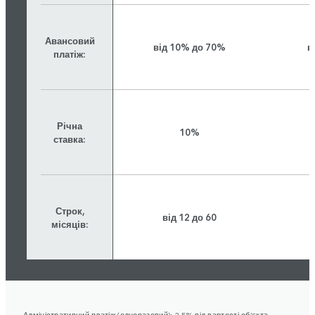
Авансовий
від 10% до 70%
в
платіж:
Річна
10%
ставка:
Строк,
від 12 до 60
місяців:
Адміністративний платіж (одноразовий): 2.5% від вартості об’єкта