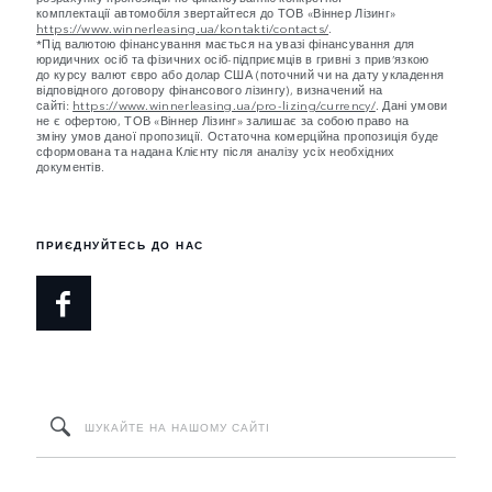
комплектації автомобіля звертайтеся до ТОВ «Віннер Лізинг»
https://www.winnerleasing.ua/kontakti/contacts/
.
*Під валютою фінансування мається на увазі фінансування для
юридичних осіб та фізичних осіб-підприємців в гривні з прив’язкою
до курсу валют євро або долар США (поточний чи на дату укладення
відповідного договору фінансового лізингу), визначений на
сайті:
https://www.winnerleasing.ua/pro-lizing/currency/
. Дані умови
не є офертою, ТОВ «Віннер Лізинг» залишає за собою право на
зміну умов даної пропозиції. Остаточна комерційна пропозиція буде
сформована та надана Клієнту після аналізу усіх необхідних
документів.
ПРИЄДНУЙТЕСЬ ДО НАС