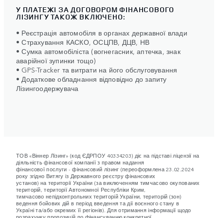
У ПЛАТЕЖІ ЗА ДОГОВОРОМ ФІНАНСОВОГО
ЛІЗИНГУ ТАКОЖ ВКЛЮЧЕНО:
• Реєстрація автомобіля в органах державної влади
• Страхування КАСКО, ОСЦПВ, ДЦВ, НВ
• Сумка автомобіліста (вогнегасник, аптечка, знак
аварійної зупинки тощо)
• GPS-Tracker та витрати на його обслуговування
• Додаткове обладнання відповідно до запиту
Лізингоодержувача
ТОВ «Віннер Лізинг» (код ЄДРПОУ 40334203) діє на підставі ліцензії на
діяльність фінансової компанії з правом надання
фінансової послуги - фінансовий лізинг (переоформлена 23.02.2024
року згідно Витягу із Державного реєстру фінансових
установ) на території України (за виключенням тимчасово окупованих
територій, території Автономної Республіки Крим,
тимчасово непідконтрольних територій України, територій (зон)
ведення бойових дій в період введення та дії воєнного стану в
Україні та/або окремих її регіонів). Для отримання інформації щодо
розрахунку пропозицій по фінансуванню конкретної