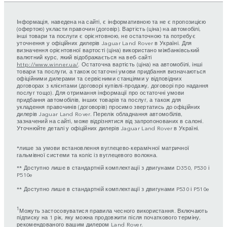
Інформація, наведена на сайті, є інформативною та не є пропозицією
(офертою) укласти правочин (договір). Вартість (ціна) на автомобілі,
інші товари та послуги є орієнтовною, не остаточною та потребує
уточнення у офіційних дилерів Jaguar Land Rover в Україні. Для
визначення орієнтовної вартості (ціна) використано міжбанківський
валютний курс, який відображається на веб-сайті
http://www.winner.ua/
. Остаточна вартість (ціна) на автомобілі, інші
товари та послуги, а також остаточні умови придбання визначаються
офіційними дилерами та сервісними станціями у відповідних
договорах з клієнтами (договорі купівлі-продажу, договорі про надання
послуг тощо). Для отримання інформації про остаточні умови
придбання автомобілів, інших товарів та послуг, а також для
укладення правочинів (договорів) просимо звертатись до офіційних
дилерів Jaguar Land Rover. Перелік обладнання автомобілів,
зазначений на сайті, може відрізнятися від запропонованих в салоні.
Уточнюйте деталі у офіційних дилерів Jaguar Land Rover в Україні.
*лише за умови встановлення вуглецево-керамічної матричної
гальмівної системи та коліс із вуглецевого волокна.
** Доступно лише в стандартній комплектації з двигунами D350, P530 і
P510e
** Доступно лише в стандартній комплектації з двигунами P530 і P510e
1
Можуть застосовуватися правила чесного використання. Включають
підписку на 1 рік, яку можна продовжити після початкового терміну,
рекомендованого вашим дилером Land Rover.