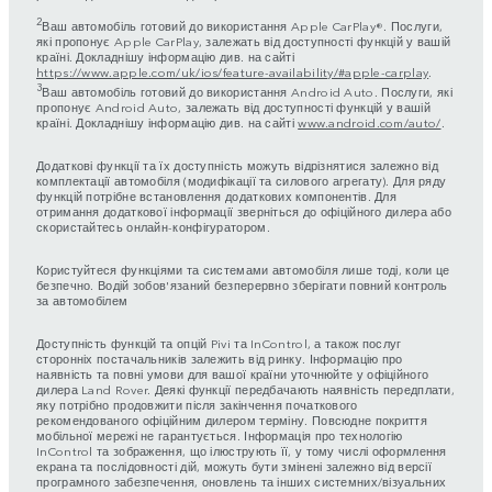
2
Ваш автомобіль готовий до використання Apple CarPlay®. Послуги,
які пропонує Apple CarPlay, залежать від доступності функцій у вашій
країні. Докладнішу інформацію див. на сайті
https://www.apple.com/uk/ios/feature-availability/#apple-carplay
.
3
Ваш автомобіль готовий до використання Android Auto. Послуги, які
пропонує Android Auto, залежать від доступності функцій у вашій
країні. Докладнішу інформацію див. на сайті
www.android.com/auto/
.
Додаткові функції та їх доступність можуть відрізнятися залежно від
комплектації автомобіля (модифікації та силового агрегату). Для ряду
функцій потрібне встановлення додаткових компонентів. Для
отримання додаткової інформації зверніться до офіційного дилера або
скористайтесь онлайн-конфігуратором.
Користуйтеся функціями та системами автомобіля лише тоді, коли це
безпечно. Водій зобов'язаний безперервно зберігати повний контроль
за автомобілем
Доступність функцій та опцій Pivi та InControl, а також послуг
сторонніх постачальників залежить від ринку. Інформацію про
наявність та повні умови для вашої країни уточнюйте у офіційного
дилера Land Rover. Деякі функції передбачають наявність передплати,
яку потрібно продовжити після закінчення початкового
рекомендованого офіційним дилером терміну. Повсюдне покриття
мобільної мережі не гарантується. Інформація про технологію
InControl та зображення, що ілюструють її, у тому числі оформлення
екрана та послідовності дій, можуть бути змінені залежно від версії
програмного забезпечення, оновлень та інших системних/візуальних