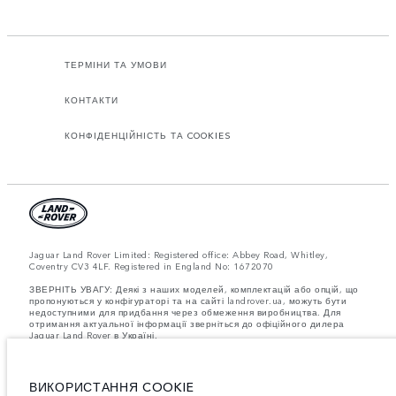
ТЕРМІНИ ТА УМОВИ
КОНТАКТИ
КОНФІДЕНЦІЙНІСТЬ ТА COOKIES
Jaguar Land Rover Limited: Registered office: Abbey Road, Whitley,
Coventry CV3 4LF. Registered in England No: 1672070
ЗВЕРНІТЬ УВАГУ: Деякі з наших моделей, комплектацій або опцій, що
пропонуються у конфігураторі та на сайті landrover.ua, можуть бути
недоступними для придбання через обмеження виробництва. Для
отримання актуальної інформації зверніться до офіційного дилера
Jaguar Land Rover в Україні.
Важливе зауваження щодо зображень та специфікацій.
Глобальний
дефіцит напівпровідників наразі впливає на специфікації збірки,
доступність опцій і терміни виготовлення автомобілів. Це дуже
ВИКОРИСТАННЯ COOKIE
динамічна ситуація, і, як наслідок, зображення, які зараз