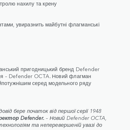
тролю нахилу та крену
нтами, увиразнить майбутні флагманські
танський пригодницький бренд Defender
роя – Defender OCTA. Новий флагман
найпотужнішим серед модельного ряду
довід бере початок від першої серії 1948
ректор Defender.
– Новий Defender OCTA,
 технологіям та неперевершеній увазі до