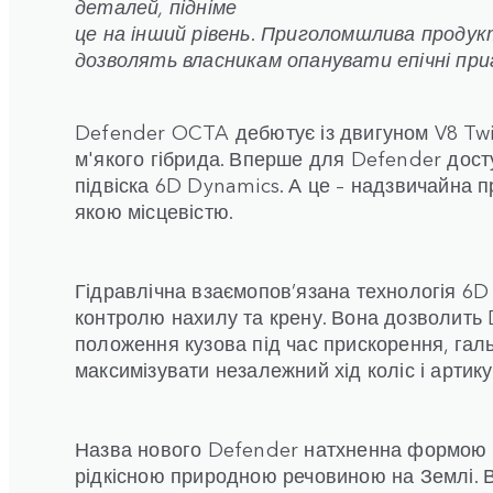
деталей, підніме
це на інший рівень. Приголомшлива продук
дозволять власникам опанувати епічні при
Defender OCTA дебютує із двигуном V8 Twi
м'якого гібрида. Вперше для Defender дос
підвіска 6D Dynamics. А це – надзвичайна п
якою місцевістю.
Гідравлічна взаємопов’язана технологія 6D
контролю нахилу та крену. Вона дозволить
положення кузова під час прискорення, галь
максимізувати незалежний хід коліс і артик
Назва нового Defender натхненна формою 
рідкісною природною речовиною на Землі. В