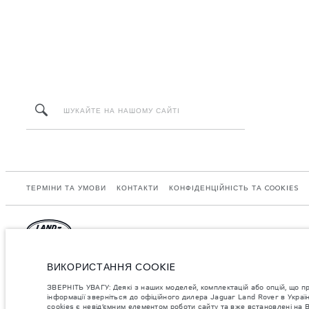
ТЕРМІНИ ТА УМОВИ
КОНТАКТИ
КОНФІДЕНЦІЙНІСТЬ ТА COOKIES
Jaguar Land Rover Limited: Registered office: Abbey Road, Whitley, Coventry CV
ВИКОРИСТАННЯ COOKIE
ЗВЕРНІТЬ УВАГУ: Деякі з наших моделей, комплектацій або опцій, що пропон
ЗВЕРНІТЬ УВАГУ: Деякі з наших моделей, комплектацій або опцій, що п
інформації зверніться до офіційного дилера Jaguar Land Rover в Україні.
інформації зверніться до офіційного дилера Jaguar Land Rover в Укра
cookies є невід’ємним елементом роботи сайту та вже встановлені на 
Важливе зауваження щодо зображень та специфікацій.
Глобальний дефіцит 