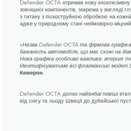
Defender OCTA отримав нову ексклюзивну ді
зовнішніх компонентів, зокрема у вигляді г
з титану з піскоструйною обробкою на кожні
адже у природному стані неймовірно міцний 
«Назва Defender OCTA та фірмова графіка 
бажаність автомобіля, що має схожі на ді
Нова графіка особливо важлива: вперше по
ідентифікуватиме всі флагманські моделі 
Кемерон
.
Defender OCTA долає найвибагливіші етапи 
від снігу та льоду Швеції до дубайської пу