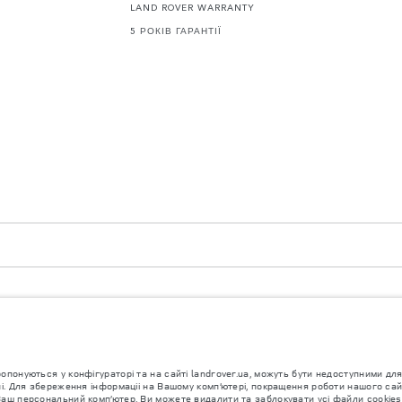
LAND ROVER WARRANTY
5 РОКІВ ГАРАНТІЇ
3 4LF. Registered in England No: 1672070
уються у конфігураторі та на сайті landrover.ua, можуть бути недоступними для 
ропонуються у конфігураторі та на сайті landrover.ua, можуть бути недоступними 
їні. Для збереження інформаціі на Вашому комп’ютері, покращення роботи нашого са
Ваш персональний комп’ютер. Ви можете видалити та заблокувати усі файли cookies
напівпровідників наразі впливає на специфікації збірки, доступність опцій і терміни