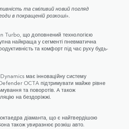
тивність та сміливий новий погляд
годи в покращеній розкоші».
n Turbo, що доповнений технологією
тупна найкраща у сегменті пневматична
родуктивність та комфорт під час руху будь-
 Dynamics має інноваційну систему
 Defender OCTA підтримувати майже рівне
мування та поворотів. А також
уляцію на бездоріжжі.
октаедра діаманта, що є найтвердішою
она також увиразнює розкіш авто.