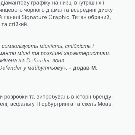
амантову графіку на низці внутрішніх і
лянцевого чорного діаманта всередині диску
й панелі Signature Graphic. Титан обраний,
та стійкий.
символізують міцність, стійкість і
аманти міцні та розкішні характеристики.
мічена на Defender, вона
Defender у майбутньому»,
–
додав М.
розробки та випробувань в історії бренду:
стелі, асфальту Нюрбургринга та скель Моав.