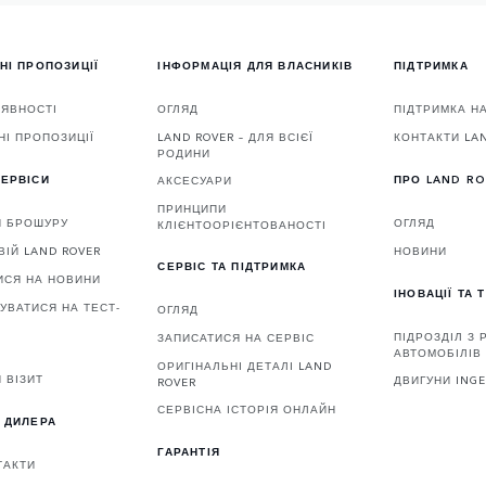
НІ ПРОПОЗИЦІЇ
ІНФОРМАЦІЯ ДЛЯ ВЛАСНИКІВ
ПІДТРИМКА
АЯВНОСТІ
ОГЛЯД
ПІДТРИМКА Н
НІ ПРОПОЗИЦІЇ
LAND ROVER – ДЛЯ ВСІЄЇ
КОНТАКТИ LA
РОДИНИ
ЕРВІСИ
ПРО LAND R
АКСЕСУАРИ
ПРИНЦИПИ
И БРОШУРУ
ОГЛЯД
КЛІЄНТООРІЄНТОВАНОСТІ
ВІЙ LAND ROVER
НОВИНИ
СЕРВІС ТА ПІДТРИМКА
ИСЯ НА НОВИНИ
ІНОВАЦІЇ ТА 
УВАТИСЯ НА ТЕСТ-
ОГЛЯД
ПІДРОЗДІЛ З
ЗАПИСАТИСЯ НА СЕРВІС
АВТОМОБІЛІВ 
ОРИГІНАЛЬНІ ДЕТАЛІ LAND
 ВІЗИТ
ДВИГУНИ ING
ROVER
СЕРВІСНА ІСТОРІЯ ОНЛАЙН
 ДИЛЕРА
ГАРАНТІЯ
ТАКТИ