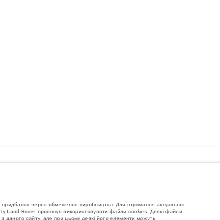
придбання через обмеження виробництва. Для отримання актуальної
для придбання через обмеження виробництва. Для отримання актуальної
йту Land Rover пропонує використовувати файли cookies. Деякі файли
 з даного сайту, але при цьому деякі його елементи можуть
 виготовлення автомобілів. Це дуже динамічна ситуація, і, як наслідок,