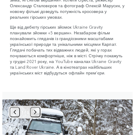
Олександр Сталовєров та фотограф Олексій Марусик, у
новому фільмі доведуть потужність кросовера у
реальних гірських умовах.
Ще від дебюту гірських зйомок Ukraine Gravity
планували зйомки «5 вершин». Незабаром фільм
познайомить глядачів із грандіозними масштабами
української природи та унікальними місцями Карпат.
Глядачі побачать тих відважних людей, які у горах
почуваються комфортніше, ніж в місті. Стрічку покажуть
у грудні 2021 року, на YouTube каналах Ukraine Gravity
та Land Rover Ukraine. А в кінотеатрах найбільших
українських міст відбудуться офлайн прем’єри.
1
/
2