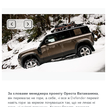
1
/
2
За словами менеджера проекту Ореста Ватаманюка
,
він перемагає не гори, а себе, «і все ж Defender переміг
навіть гори: за кермом почуваєшся так, що не лякає ні
зима, ні снігові вершини». Колеги Ореста, режисер