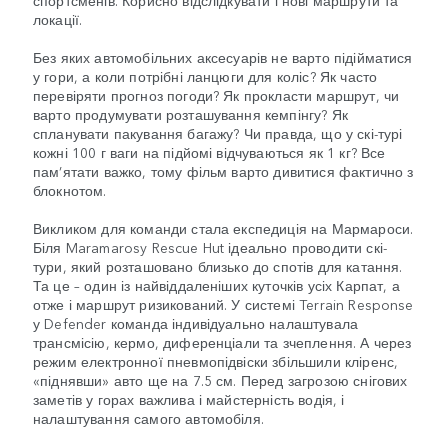
спортсменів. Корисно відслідкувати і нові маршрути та
локації.
Без яких автомобільних аксесуарів не варто підійматися
у гори, а коли потрібні ланцюги для коліс? Як часто
перевіряти прогноз погоди? Як прокласти маршрут, чи
варто продумувати розташування кемпінгу? Як
спланувати пакування багажу? Чи правда, що у скі-турі
кожні 100 г ваги на підйомі відчуваються як 1 кг? Все
пам’ятати важко, тому фільм варто дивитися фактично з
блокнотом.
Викликом для команди стала експедиція на Мармароси.
Біля Maramarosy Rescue Hut ідеально проводити скі-
тури, який розташовано близько до спотів для катання.
Та це – один із найвіддаленіших куточків усіх Карпат, а
отже і маршрут ризикований. У системі Terrain Response
у Defender команда індивідуально налаштувала
трансмісію, кермо, диференціали та зчеплення. А через
режим електронної пневмопідвіски збільшили кліренс,
«піднявши» авто ще на 7.5 см. Перед загрозою снігових
заметів у горах важлива і майстерність водія, і
налаштування самого автомобіля.