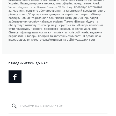
Україні. Наша дилерська мережа, яка офіційно представляє Ford,
Volvo, Jaguar, Land Rover, Porsche та Bentley, пропонує автомобілі,
запчастини, сервісне обслуговування та клієнтський досвід світового
рівня у понад 50 дилерських центрах та сервіс партнерах. «Віннер
Коледж» навчає та розвиває всіх членів команди «Віннер» задля
забезпечення сервісу найвищого рівня. Також «Віннер» будує та
обслуговує житлову та комерційну нерухомість. «Віннер» націлений
бути прикладом чесного, прозорого і соціально відповідального
бізнесу, підвищувати якість життя клієнтів і співробітників, надаючи
першокласні товари, послуги та кар'єрні можливості. З детальною
інформацією ви можете ознайомитися на сайті
www.winner.ua
ПРИЄДНУЙТЕСЬ ДО НАС