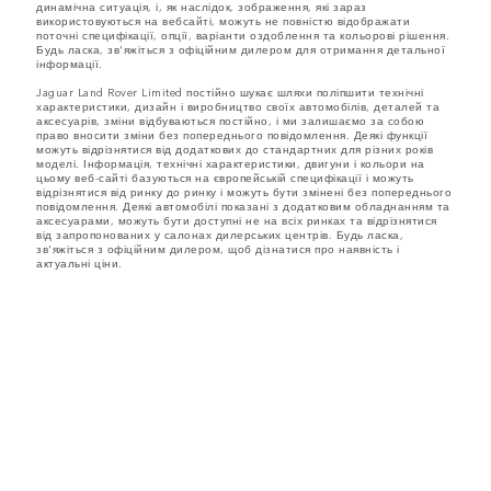
динамічна ситуація, і, як наслідок, зображення, які зараз
використовуються на вебсайті, можуть не повністю відображати
поточні специфікації, опції, варіанти оздоблення та кольорові рішення.
Будь ласка, зв'яжіться з офіційним дилером для отримання детальної
інформації.
Jaguar Land Rover Limited постійно шукає шляхи поліпшити технічні
характеристики, дизайн і виробництво своїх автомобілів, деталей та
аксесуарів, зміни відбуваються постійно, і ми залишаємо за собою
право вносити зміни без попереднього повідомлення. Деякі функції
можуть відрізнятися від додаткових до стандартних для різних років
моделі. Інформація, технічні характеристики, двигуни і кольори на
цьому веб-сайті базуються на європейській специфікації і можуть
відрізнятися від ринку до ринку і можуть бути змінені без попереднього
повідомлення. Деякі автомобілі показані з додатковим обладнанням та
аксесуарами, можуть бути доступні не на всіх ринках та відрізнятися
від запропонованих у салонах дилерських центрів. Будь ласка,
зв'яжіться з офіційним дилером, щоб дізнатися про наявність і
актуальні ціни.