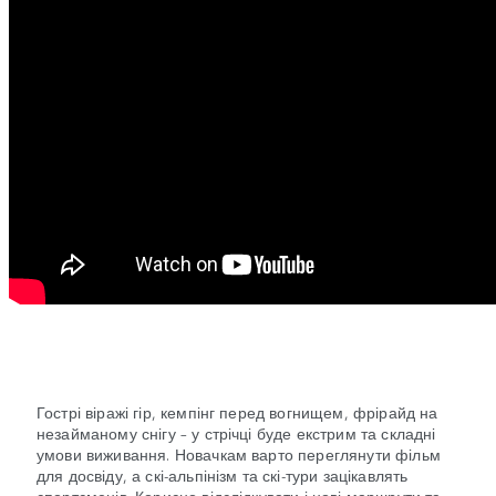
Гострі віражі гір, кемпінг перед вогнищем, фрірайд на
незайманому снігу – у стрічці буде екстрим та складні
умови виживання. Новачкам варто переглянути фільм
для досвіду, а скі-альпінізм та скі-тури зацікавлять