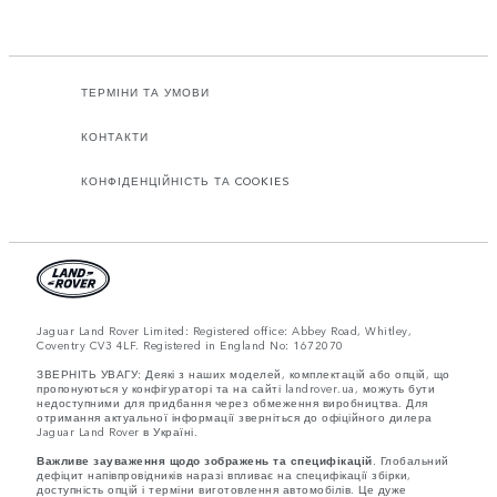
ТЕРМІНИ ТА УМОВИ
КОНТАКТИ
КОНФІДЕНЦІЙНІСТЬ ТА COOKIES
Jaguar Land Rover Limited: Registered office: Abbey Road, Whitley,
Coventry CV3 4LF. Registered in England No: 1672070
ЗВЕРНІТЬ УВАГУ: Деякі з наших моделей, комплектацій або опцій, що
пропонуються у конфігураторі та на сайті landrover.ua, можуть бути
недоступними для придбання через обмеження виробництва. Для
отримання актуальної інформації зверніться до офіційного дилера
Jaguar Land Rover в Україні.
Важливе зауваження щодо зображень та специфікацій.
Глобальний
дефіцит напівпровідників наразі впливає на специфікації збірки,
доступність опцій і терміни виготовлення автомобілів. Це дуже