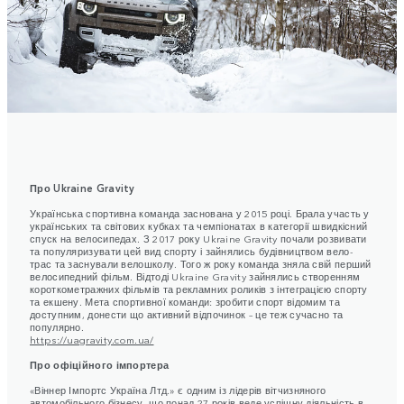
Про Ukraine Gravity
Українська спортивна команда заснована у 2015 році. Брала участь у
українських та світових кубках та чемпіонатах в категорії швидкісний
спуск на велосипедах. З 2017 року Ukraine Gravity почали розвивати
та популяризувати цей вид спорту і зайнялись будівництвом вело-
трас та заснували велошколу. Того ж року команда зняла свій перший
велосипедний фільм. Відтоді Ukraine Gravity зайнялись створенням
короткометражних фільмів та рекламних роликів з інтеграцією спорту
та екшену. Мета спортивної команди: зробити спорт відомим та
доступним, донести що активний відпочинок – це теж сучасно та
популярно.
https://uagravity.com.ua/
Про офіційного імпортера
«Віннер Імпортс Україна Лтд.» є одним із лідерів вітчизняного
автомобільного бізнесу, що понад 27 років веде успішну діяльність в