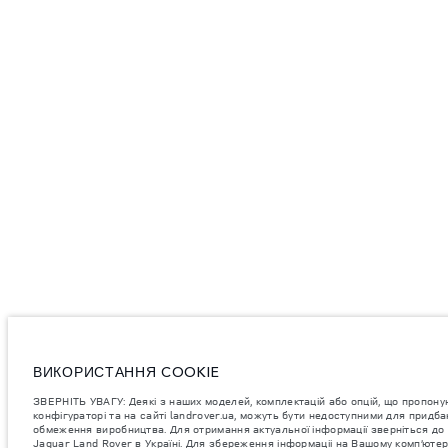
ВИКОРИСТАННЯ COOKIE
ЗВЕРНІТЬ УВАГУ: Деякі з наших моделей, комплектацій або опцій, що пропону
конфігураторі та на сайті landrover.ua, можуть бути недоступними для придб
обмеження виробництва. Для отримання актуальної інформації зверніться до
Jaguar Land Rover в Україні. Для збереження інформаціі на Вашому комп’ютер