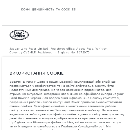
КОНФІДЕНЦІЙНІСТЬ ТА COOKIES
Jaguar Land Rover Limited: Registered office: Abbey Road, Whitley,
Coventry CV3 4LF. Registered in England No: 1672070
ЗВЕРНІТЬ УВАГУ: Деякі з наших моделей, комплектацій або опцій, що
пропонуються у конфігураторі та на сайті landrover.ua, можуть бути
недоступними для придбання через обмеження виробництва. Для
отримання актуальної інформації зверніться до офіційного дилера
ВИКОРИСТАННЯ COOKIE
Jaguar Land Rover в Україні.
ЗВЕРНІТЬ УВАГУ: Деякі з наших моделей, комплектацій або опцій, що
Важливе зауваження щодо зображень та специфікацій.
Глобальний
пропонуються у конфігураторі та на сайті landrover.ua, можуть бути
дефіцит напівпровідників наразі впливає на специфікації збірки,
недоступними для придбання через обмеження виробництва. Для
доступність опцій і терміни виготовлення автомобілів. Це дуже
отримання актуальної інформації зверніться до офіційного дилера Jaguar
динамічна ситуація, і, як наслідок, зображення, які зараз
використовуються на вебсайті, можуть не повністю відображати
Land Rover в Україні. Для збереження інформаціі на Вашому комп’ютері,
поточні специфікації, опції, варіанти оздоблення та кольорові рішення.
покращення роботи нашого сайту Land Rover пропонує використовувати
Будь ласка, зв'яжіться з офіційним дилером для отримання детальної
файли cookies. Деякі файли cookies є невід’ємним елементом роботи
інформації.
сайту та вже встановлені на Ваш персональний комп’ютер. Ви можете
видалити та заблокувати усі файли cookies з даного сайту, але при цьому
Jaguar Land Rover Limited постійно шукає шляхи поліпшити технічні
деякі його елементи можуть відображатись та працювати некоректно.
характеристики, дизайн і виробництво своїх автомобілів, деталей та
Щоб дізнатися більше про файли cookies, які ми використовуємо, та про
аксесуарів, зміни відбуваються постійно, і ми залишаємо за собою
те як їх видалити, ознайомтесь з Політикою Конфіденційності. Ми
право вносити зміни без попереднього повідомлення. Деякі функції