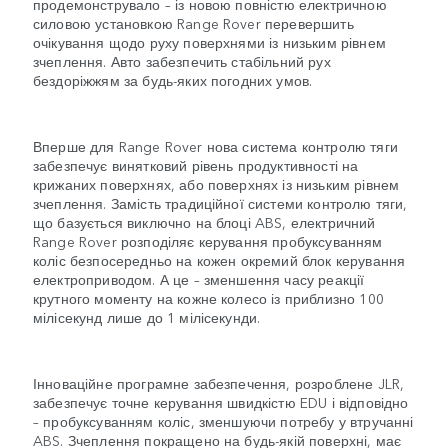
продемонструвало – із новою повністю електричною
силовою установкою Range Rover перевершить
очікування щодо руху поверхнями із низьким рівнем
зчеплення. Авто забезпечить стабільний рух
бездоріжжям за будь-яких погодних умов.
Вперше для Range Rover нова система контролю тяги
забезпечує винятковий рівень продуктивності на
крижаних поверхнях, або поверхнях із низьким рівнем
зчеплення. Замість традиційної системи контролю тяги,
що базується виключно на блоці ABS, електричний
Range Rover розподіляє керування пробуксуванням
коліс безпосередньо на кожен окремий блок керування
електроприводом. А це – зменшення часу реакції
крутного моменту на кожне колесо із приблизно 100
мілісекунд лише до 1 мілісекунди.
Інноваційне програмне забезпечення, розроблене JLR,
забезпечує точне керування швидкістю EDU і відповідно
– пробуксуванням коліс, зменшуючи потребу у втручанні
ABS. Зчеплення покращено на будь-якій поверхні, має