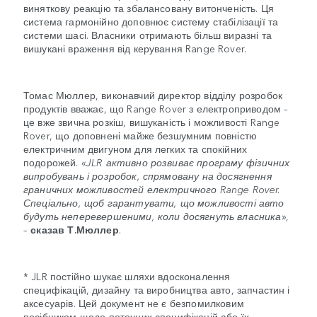
виняткову реакцію та збалансовану витонченість. Ця
система гармонійно доповнює систему стабілізації та
системи шасі. Власники отримають більш виразні та
вишукані враження від керування Range Rover.
Томас Мюллер, виконавчий директор відділу розробок
продуктів вважає, що Range Rover з електроприводом –
це вже звична розкіш, вишуканість і можливості Range
Rover, що доповнені майже безшумним повністю
електричним двигуном для легких та спокійних
подорожей. «
JLR активно розвиває програму фізичних
випробувань і розробок, спрямовану на досягнення
граничних можливостей електричного Range Rover.
Спеціально, щоб гарантувати, що можливості авто
будуть неперевершеними, коли досягнуть власника
»,
–
сказав Т.Мюллер
.
* JLR постійно шукає шляхи вдосконалення
специфікацій, дизайну та виробництва авто, запчастин і
аксесуарів. Цей документ не є безпомилковим
посібником щодо поточних специфікацій або їх