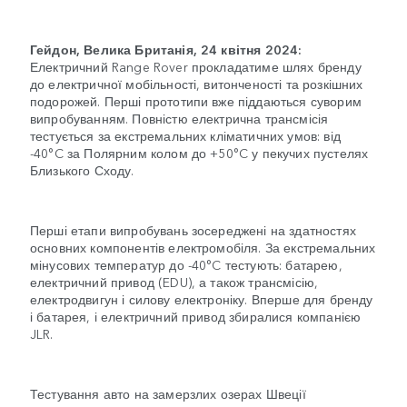
Гейдон, Велика Британія, 24 квітня 2024:
Електричний Range Rover прокладатиме шлях бренду
до електричної мобільності, витонченості та розкішних
подорожей. Перші прототипи вже піддаються суворим
випробуванням. Повністю електрична трансмісія
тестується за екстремальних кліматичних умов: від
-40°C за Полярним колом до +50°C у пекучих пустелях
Близького Сходу.
Перші етапи випробувань зосереджені на здатностях
основних компонентів електромобіля. За екстремальних
мінусових температур до -40°C тестують: батарею,
електричний привод (EDU), а також трансмісію,
електродвигун і силову електроніку. Вперше для бренду
і батарея, і електричний привод збиралися компанією
JLR.
Тестування авто на замерзлих озерах Швеції