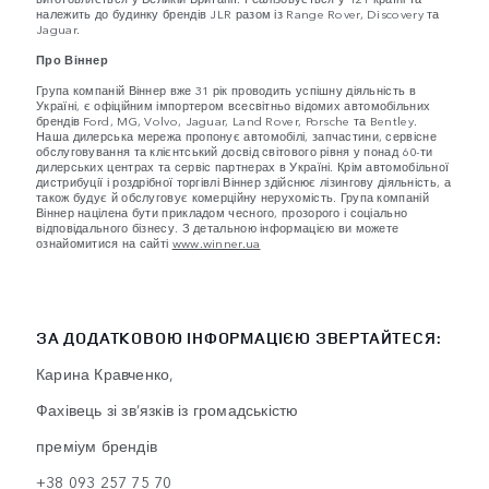
належить до будинку брендів JLR разом із Range Rover, Discovery та
Jaguar.
Про Віннер
Група компаній Віннер вже 31 рік проводить успішну діяльність в
Україні, є офіційним імпортером всесвітньо відомих автомобільних
брендів Ford, MG, Volvo, Jaguar, Land Rover, Porsche та Bentley.
Наша дилерська мережа пропонує автомобілі, запчастини, сервісне
обслуговування та клієнтський досвід світового рівня у понад 60-ти
дилерських центрах та сервіс партнерах в Україні. Крім автомобільної
дистрибуції і роздрібної торгівлі Віннер здійснює лізингову діяльність, а
також будує й обслуговує комерційну нерухомість. Група компаній
Віннер націлена бути прикладом чесного, прозорого і соціально
відповідального бізнесу. З детальною інформацією ви можете
ознайомитися на сайті
www.winner.ua
ЗА ДОДАТКОВОЮ ІНФОРМАЦІЄЮ ЗВЕРТАЙТЕСЯ:
Карина Кравченко,
Фахівець зі зв’язків із громадськістю
преміум брендів
+38 093 257 75 70