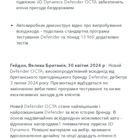
підвіскою 6D Dynamics Defender OCTA забезпечить
епічні пригоди бездоріжжям
Автовиробник демонструє відео про випробування
всюдихода – подолана стандартна програма
тестування Defender та понад 13 960 додаткових
тестів
Гейдон, Велика Британія, 30 квітня 2024 р
.: Новий
Defender OCTA, високопродуктивний всюдихід від
британського пригодницького бренду Defender, дебютує
3 липня 2024 року. Презентація відбудеться по
закінченню вибагливої програми тестування та низки
ексклюзивних заходів для клієнтів.
Новий Defender OCTA стане найміцнішим і
найрозкішнішим Defender за всю історію бренду. В
основі надзвичайних всюдихідних можливостей авто –
відзначена нагородами1 пневматична підвіска 6D
Dynamics. Розкішні матеріали на вибір, вражаючі
вдосконалення дизайну та опції додадуть епічності