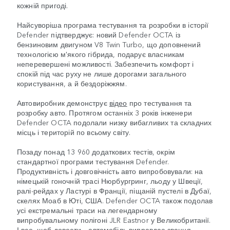
кожній пригоді.
Найсуворіша програма тестування та розробки в історії
Defender підтверджує: новий Defender OCTA із
бензиновим двигуном V8 Twin Turbo, що доповнений
технологією м'якого гібрида, подарує власникам
неперевершені можливості. Забезпечить комфорт і
спокій під час руху не лише дорогами загального
користування, а й бездоріжжям.
Автовиробник демонструє
відео
про тестування та
розробку авто. Протягом останніх 3 років інженери
Defender OCTA подолали низку вибагливих та складних
місць і територій по всьому світу.
Позаду понад 13 960 додаткових тестів, окрім
стандартної програми тестування Defender.
Продуктивність і довговічність авто випробовували: на
німецькій гоночній трасі Нюрбургринг, льоду у Швеції,
ралі-рейдах у Ластурі в Франції, піщаній пустелі в Дубаї,
скелях Моаб в Юті, США. Defender OCTA також подолав
усі екстремальні траси на легендарному
випробувальному полігоні JLR Eastnor у Великобританії.
І все, щоб довести – автомобіль виправдає звання