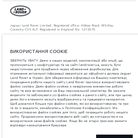
Jaguar Land Rover Limited: Registered office: Abbey Road, Whitley,
Coventry CV3 4LF. Registered in England No: 1672070
ЗВЕРНІТЬ УВАГУ: Деякі з наших моделей, комплектацій або опцій, що
пропонуються у конфігураторі та на сайті landrover.ua, можуть бути
недоступними для придбання через обмеження виробництва. Для
отримання актуальної інформації зверніться до офіційного дилера
ВИКОРИСТАННЯ COOKIE
Jaguar Land Rover в Україні.
ЗВЕРНІТЬ УВАГУ: Деякі з наших моделей, комплектацій або опцій, що
Важливе зауваження щодо зображень та специфікацій.
Глобальний
пропонуються у конфігураторі та на сайті landrover.ua, можуть бути
дефіцит напівпровідників наразі впливає на специфікації збірки,
недоступними для придбання через обмеження виробництва. Для
доступність опцій і терміни виготовлення автомобілів. Це дуже
отримання актуальної інформації зверніться до офіційного дилера Jaguar
динамічна ситуація, і, як наслідок, зображення, які зараз
Land Rover в Україні. Для збереження інформаціі на Вашому комп’ютері,
використовуються на вебсайті, можуть не повністю відображати
поточні специфікації, опції, варіанти оздоблення та кольорові рішення.
покращення роботи нашого сайту Land Rover пропонує використовувати
Будь ласка, зв'яжіться з офіційним дилером для отримання детальної
файли cookies. Деякі файли cookies є невід’ємним елементом роботи
інформації.
сайту та вже встановлені на Ваш персональний комп’ютер. Ви можете
видалити та заблокувати усі файли cookies з даного сайту, але при цьому
Jaguar Land Rover Limited постійно шукає шляхи поліпшити технічні
деякі його елементи можуть відображатись та працювати некоректно.
характеристики, дизайн і виробництво своїх автомобілів, деталей та
Щоб дізнатися більше про файли cookies, які ми використовуємо, та про
аксесуарів, зміни відбуваються постійно, і ми залишаємо за собою
те як їх видалити, ознайомтесь з Політикою Конфіденційності. Ми
право вносити зміни без попереднього повідомлення. Деякі функції
використовуємо файли cookies для того, щоб покращити роботу нашого
можуть відрізнятися від додаткових до стандартних для різних років
сайту. Продовжуючи використовувати веб-сайт, ви погоджуєтеся на
моделі. Інформація, технічні характеристики, двигуни і кольори на
використання нами файлів cookies. Якщо Ви не згодні просимо змінити
цьому веб-сайті базуються на європейській специфікації і можуть
відповідні налаштування браузера.
відрізнятися від ринку до ринку і можуть бути змінені без попереднього
повідомлення. Деякі автомобілі показані з додатковим обладнанням та
аксесуарами, можуть бути доступні не на всіх ринках та відрізнятися
від запропонованих у салонах дилерських центрів. Будь ласка,