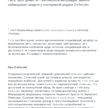
найміцнішої моделі у нестримній родині Defender.
1
2024 Переможець премії AJAC Innovation Award у категорії
«Техніка».
*JLR постійно шукає шляхи вдосконалення специфікацій, дизайну та
виробництва авто, запчастин і аксесуарів. Цей документ не є
безпомилковим посібником щодо поточних специфікацій або їх
доступності, як і пропозицією щодо продажу конкретного автомобіля
чи аксесуара. Усі цифри є оцінкою виробника.
Про Defender
Спеціально розроблений, бажаний і довговічний Defender здійснює
неможливе. Сучасний герой, що поважає минуле, але водночас
передбачає майбутнє. Доступний у варіантах кузова 90, 110 і 130, що
має до восьми місць, кожен Defender харизматичний. Defender 110
доступний як електричний гібрид. Як маяк свободи з 1948 року,
Defender підтримує гуманітарну та природоохоронну роботу з
Міжнародною федерацією товариств Червоного Хреста та Червоного
Півмісяця. Основою бренду Defender є Land Rover – знак довіри,
заснований на 75-річному досвіді в галузі інноваційних технологій у
світі позашляхових можливостей. Defender розроблений та
виготовляється у Великій Британії. Реалізовується у 121 країні та