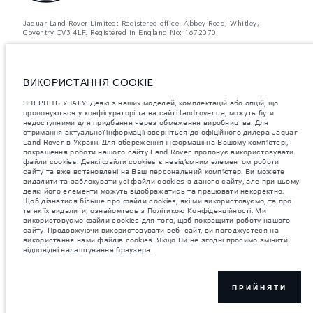
Jaguar Land Rover Limited: Registered office: Abbey Road, Whitley,
Coventry CV3 4LF. Registered in England No: 1672070
ЗВЕРНІТЬ УВАГУ: Деякі з наших моделей, комплектацій або опцій, що
пропонуються у конфігураторі та на сайті landrover.ua, можуть бути
недоступними для придбання через обмеження виробництва. Для
отримання актуальної інформації зверніться до офіційного дилера
ВИКОРИСТАННЯ COOKIE
Jaguar Land Rover в Україні.
ЗВЕРНІТЬ УВАГУ: Деякі з наших моделей, комплектацій або опцій, що
Важливе зауваження щодо зображень та специфікацій.
Глобальний
пропонуються у конфігураторі та на сайті landrover.ua, можуть бути
дефіцит напівпровідників наразі впливає на специфікації збірки,
недоступними для придбання через обмеження виробництва. Для
доступність опцій і терміни виготовлення автомобілів. Це дуже
отримання актуальної інформації зверніться до офіційного дилера Jaguar
динамічна ситуація, і, як наслідок, зображення, які зараз
Land Rover в Україні. Для збереження інформаціі на Вашому комп’ютері,
використовуються на вебсайті, можуть не повністю відображати
поточні специфікації, опції, варіанти оздоблення та кольорові рішення.
покращення роботи нашого сайту Land Rover пропонує використовувати
Будь ласка, зв'яжіться з офіційним дилером для отримання детальної
файли cookies. Деякі файли cookies є невід’ємним елементом роботи
інформації.
сайту та вже встановлені на Ваш персональний комп’ютер. Ви можете
видалити та заблокувати усі файли cookies з даного сайту, але при цьому
Jaguar Land Rover Limited постійно шукає шляхи поліпшити технічні
деякі його елементи можуть відображатись та працювати некоректно.
характеристики, дизайн і виробництво своїх автомобілів, деталей та
Щоб дізнатися більше про файли cookies, які ми використовуємо, та про
аксесуарів, зміни відбуваються постійно, і ми залишаємо за собою
те як їх видалити, ознайомтесь з Політикою Конфіденційності. Ми
право вносити зміни без попереднього повідомлення. Деякі функції
використовуємо файли cookies для того, щоб покращити роботу нашого
можуть відрізнятися від додаткових до стандартних для різних років
сайту. Продовжуючи використовувати веб-сайт, ви погоджуєтеся на
моделі. Інформація, технічні характеристики, двигуни і кольори на
використання нами файлів cookies. Якщо Ви не згодні просимо змінити
цьому веб-сайті базуються на європейській специфікації і можуть
відповідні налаштування браузера.
відрізнятися від ринку до ринку і можуть бути змінені без попереднього
повідомлення. Деякі автомобілі показані з додатковим обладнанням та
аксесуарами, можуть бути доступні не на всіх ринках та відрізнятися
від запропонованих у салонах дилерських центрів. Будь ласка,
зв'яжіться з офіційним дилером, щоб дізнатися про наявність і
ПРИЙНЯТИ
актуальні ціни.