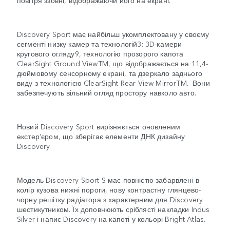
Discovery Sport має найбільш укомплектовану у своєму
сегменті низку камер та технологій3: 3D-камери
кругового огляду9, технологію прозорого капота
ClearSight Ground ViewTM, що відображається на 11,4-
дюймовому сенсорному екрані, та дзеркало заднього
виду з технологією ClearSight Rear View MirrorTM. Вони
забезпечують вільний огляд простору навколо авто.
Новий Discovery Sport вирізняється оновленим
екстер’єром, що зберігає елементи ДНК дизайну
Discovery.
Модель Discovery Sport S має повністю забарвлені в
колір кузова нижні пороги, нову контрастну глянцево-
чорну решітку радіатора з характерним для Discovery
шестикутником. Їх доповнюють сріблясті накладки Indus
Silver і напис Discovery на капоті у кольорі Bright Atlas.