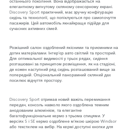
останнього покоління. Вона відображається на
елегантному вигнутому скляному сенсорному екрані.
Discovery Sport практичний, має зручну конфігурацію
сидінь та технології, що попіклуються про самопочуття
пасажирів. Цей автомобіль якнайкраще підійде для
сучасних активних сімей.
Розкішний салон оздоблений якісними та приємними на
дотик матеріалами. Інтер’єр авто світлий та просторий.
Для оптимальної видимості у трьох рядах, сидіння
розташовані за принципом розміщення, як на стадіоні,
де кожен наступний ряд сидінь розташований вище за
попередній. Опціональний панорамний скляний дах
посилює відчуття простору.
Discovery Sport отримав новий важіль перемикання
передач, консоль навколо якого оздоблена темним
анодованим алюмінієм, та елегантне
багатофункціональне кермо з трьома спицями. У
версіях S і SE кермо оздоблене м’якою шкірою Windsor
або текстилем на вибір. На кермі доступні кнопки для