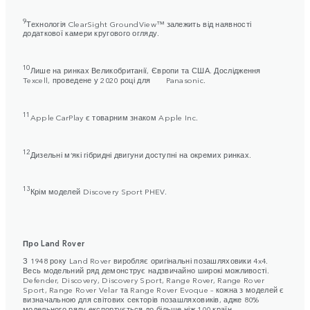
9
Технологія ClearSight GroundView™ залежить від наявності
додаткової камери кругового огляду.
10
Лише на ринках Великобританії, Європи та США. Дослідження
Texcell, проведене у 2020 році для Panasonic.
11
Apple CarPlay є товарним знаком Apple Inc.
12
Дизельні м’які гібридні двигуни доступні на окремих ринках.
13
Крім моделей Discovery Sport PHEV.
Про Land Rover
З 1948 року Land Rover виробляє оригінальні позашляховики 4x4.
Весь модельний ряд демонструє надзвичайно широкі можливості.
Defender, Discovery, Discovery Sport, Range Rover, Range Rover
Sport, Range Rover Velar та Range Rover Evoque – кожна з моделей є
визначальною для світових секторів позашляховиків, адже 80%
модельного ряду експортується до більше ніж 100 країн.