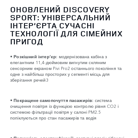
ОНОВЛЕНИЙ DISCOVERY
SPORT: УНІВЕРСАЛЬНИЙ
ІНТЕР’ЄРТА СУЧАСНІ
ТЕХНОЛОГІЇ ДЛЯ СІМЕЙНИХ
ПРИГОД
•
Розкішний інтер’єр:
модернізована кабіна з
елегантним 11,4-дюймовим вигнутим скляним
сенсорним екраном Pivi Pro2 останнього покоління та
одне з найбільш просторих у сегменті місць для
зберігання речей3
•
Покращене самопочуття пасажирів:
система
очищення повітря із функцією контролю рівня CO2 і
системою фільтрації повітря у салоні PM2.5
попіклуються про стан пасажирів та водія
•
Потужність електрифікації:
доступні плагін-гібридні