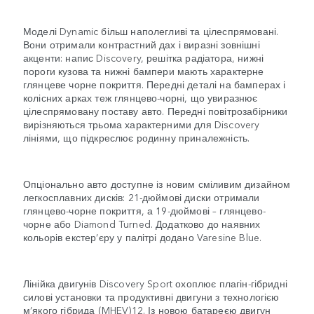
Моделі Dynamic більш наполегливі та цілеспрямовані.
Вони отримали контрастний дах і виразні зовнішні
акценти: напис Discovery, решітка радіатора, нижні
пороги кузова та нижні бампери мають характерне
глянцеве чорне покриття. Передні деталі на бамперах і
колісних арках теж глянцево-чорні, що увиразнює
цілеспрямовану поставу авто. Передні повітрозабірники
вирізняються трьома характерними для Discovery
лініями, що підкреслює родинну приналежність.
Опціонально авто доступне із новим сміливим дизайном
легкосплавних дисків: 21-дюймові диски отримали
глянцево-чорне покриття, а 19-дюймові – глянцево-
чорне або Diamond Turned. Додатково до наявних
кольорів екстер’єру у палітрі додано Varesine Blue.
Лінійка двигунів Discovery Sport охоплює плагін-гібридні
силові установки та продуктивні двигуни з технологією
м’якого гібрида (MHEV)12. Із новою батареєю двигун