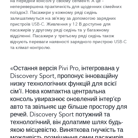
на передній консолі у своєму сегменті. А це –
неперевершена практичність для щоденних сімейних
поїздок3. Пасажири у кожному ряді сидінь
залишатимуться на зв’язку за допомогою зарядних
пристроїв USB-C. Живлення у 12 В доступне для
пасажирів у другому ряді сидінь та у багажному
відділенні. Пасажири у третьому ряді сидінь також
відчують переваги наявності зарядного пристрою USB-C
та клімат-контролю.
«Остання версія Pivi Pro, інтегрована у
Discovery Sport, пропонує інноваційну
низку технологічних функцій для всієї
сім’ї. Нова компактна центральна
консоль увиразнює оновлений інтер’єр
авто та звільняє ще більше простору для
речей. Discovery Sport потужний та
технологічний, він долатиме шлях будь-
якою місцевістю. Виняткова гнучкість та
можливість розміщення семи пасажирів