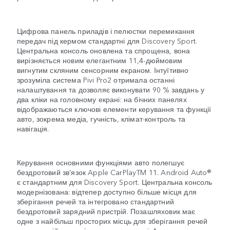
Цифрова панель приладів і пелюстки перемикання
передач під кермом стандартні для Discovery Sport.
Центральна консоль оновлена та спрощена, вона
вирізняється новим елегантним 11,4-дюймовим
вигнутим скляним сенсорним екраном. Інтуїтивно
зрозуміла система Pivi Pro2 отримала останні
налаштування та дозволяє виконувати 90 % завдань у
два кліки на головному екрані: на бічних панелях
відображаються ключові елементи керування та функції
авто, зокрема медіа, гучність, клімат-контроль та
навігація.
Керування основними функціями авто полегшує
бездротовий зв’язок Apple CarPlayTM 11. Android Auto®
є стандартним для Discovery Sport. Центральна консоль
модернізована: відтепер доступно більше місця для
зберігання речей та інтегровано стандартний
бездротовий зарядний пристрій. Позашляховик має
одне з найбільш просторих місць для зберігання речей