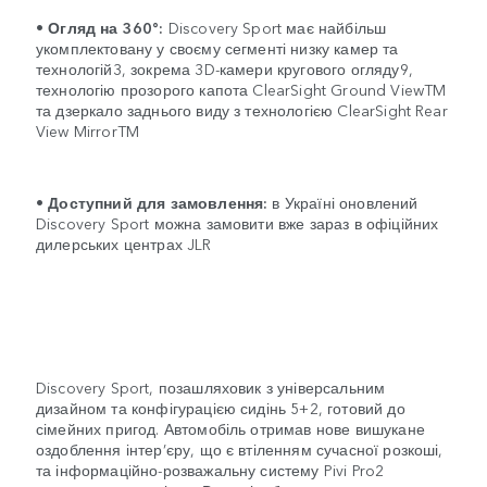
•
Огляд на 360°:
Discovery Sport має найбільш
укомплектовану у своєму сегменті низку камер та
технологій3, зокрема 3D-камери кругового огляду9,
технологію прозорого капота ClearSight Ground ViewTM
та дзеркало заднього виду з технологією ClearSight Rear
View MirrorTM
•
Доступний для замовлення:
в Україні оновлений
Discovery Sport можна замовити вже зараз в офіційних
дилерських центрах JLR
Discovery Sport, позашляховик з універсальним
дизайном та конфігурацією сидінь 5+2, готовий до
сімейних пригод. Автомобіль отримав нове вишукане
оздоблення інтер’єру, що є втіленням сучасної розкоші,
та інформаційно-розважальну систему Pivi Pro2