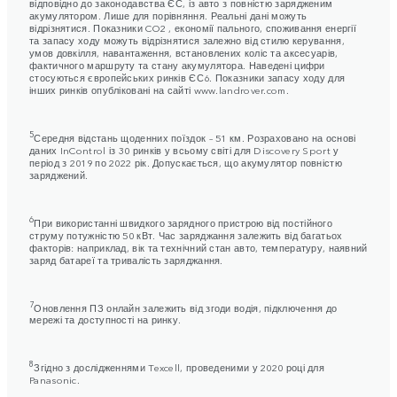
відповідно до законодавства ЄС, із авто з повністю зарядженим
акумулятором. Лише для порівняння. Реальні дані можуть
відрізнятися. Показники CO2 , економії пального, споживання енергії
та запасу ходу можуть відрізнятися залежно від стилю керування,
умов довкілля, навантаження, встановлених коліс та аксесуарів,
фактичного маршруту та стану акумулятора. Наведені цифри
стосуються європейських ринків ЄС6. Показники запасу ходу для
інших ринків опубліковані на сайті www.landrover.com.
5
Середня відстань щоденних поїздок – 51 км. Розраховано на основі
даних InControl із 30 ринків у всьому світі для Discovery Sport у
період з 2019 по 2022 рік. Допускається, що акумулятор повністю
заряджений.
6
При використанні швидкого зарядного пристрою від постійного
струму потужністю 50 кВт. Час заряджання залежить від багатьох
факторів: наприклад, вік та технічний стан авто, температуру, наявний
заряд батареї та тривалість заряджання.
7
Оновлення ПЗ онлайн залежить від згоди водія, підключення до
мережі та доступності на ринку.
8
Згідно з дослідженнями Texcell, проведеними у 2020 році для
Panasonic.