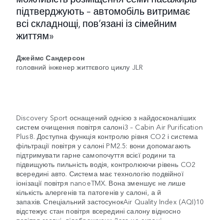
підтверджують – автомобіль витримає
всі складнощі, пов’язані із сімейним
життям»
Джеймс Сандерсон
головний інженер життєвого циклу JLR
Discovery Sport оснащений однією з найдосконаліших
систем очищення повітря салоні3 – Cabin Air Purification
Plus8. Доступна функція контролю рівня CO2 і система
фільтрації повітря у салоні PM2.5: вони допомагають
підтримувати гарне самопочуття всієї родини та
підвищують пильність водія, контролюючи рівень CO2
всередині авто. Система має технологію подвійної
іонізації повітря nanoeTMX. Вона зменшує не лише
кількість алергенів та патогенів у салоні, а й
запахів. Спеціальний застосунокAir Quality Index (AQI)10
відстежує стан повітря всередині салону відносно
повітря ззовні, відображаючи його на екрані.