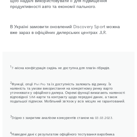
щоб надалі використовувати її для підвищення
продуктивності авто та економії пального.
В Україні замовити оновлений Discovery Sport можна
вже зараз в офіційних дилерських центрах JLR.
1
7-місна конфігурація сидінь не доступна для плагін-гібридів.
2
Функції, опції Pivi Pro та їх доступність залежать від ринку. Їх
наявність та умови використання на конкретному ринку варто
уточнювати у офіційного дилера. Окремі функції вимагають наявності
відповідної SIM-карти та контракту щодо передачі даних, а також
подальшої підписки. Мобільний зв’язок у всіх місцях не гарантований.
3
Згідно з закритим аналізом конкурентів станом на 03.03.2023.
4
Наведені дані є результатом офіційного тестування виробника