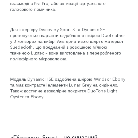
взаємодії з Pivi Pro, або активації віртуального
голосового помічника.
Для інтер’єру Discovery Sport S та Dynamic SE
пропонуються варіанти оздоблення шкірою DuoLeather
у 3 кольорах на вибір. Альтернативою шкірі є матеріал
Suedecloth, що поєднаний з розкішною м’якою
тканиною Luxtec – вона виготовлена з переробленого
поліефірного мікроволокна.
Модель Dynamic HSE оздоблена шкірою Windsor Ebony
та має контрастні елементи Lunar Grey на сидіннях.
Також доступне двоколірне покриття DuoTone Light
Oyster та Ebony.
«Discovery Sport – це сучасний