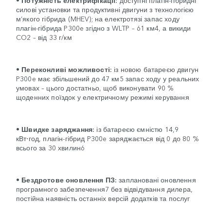
силові установки та продуктивні двигуни з технологією
м’якого гібрида (MHEV); на електротязі запас ходу
плагін-гібрида P300e згідно з WLTP – 61 км4, а викиди
CO2 – від 33 г/км
•
Переконливі можливості:
із новою батареєю двигун
P300e має збільшений до 47 км5 запас ходу у реальних
умовах – цього достатньо, щоб виконувати 90 %
щоденних поїздок у електричному режимі керування
•
Швидке заряджання:
із батареєю ємністю 14,9
кВт⋅год, плагін-гібрид P300e заряджається від 0 до 80 %
всього за 30 хвилин6
• Бездротове оновлення ПЗ:
заплановані оновлення
програмного забезпечення7 без відвідування дилера,
постійна наявність останніх версій додатків та послуг