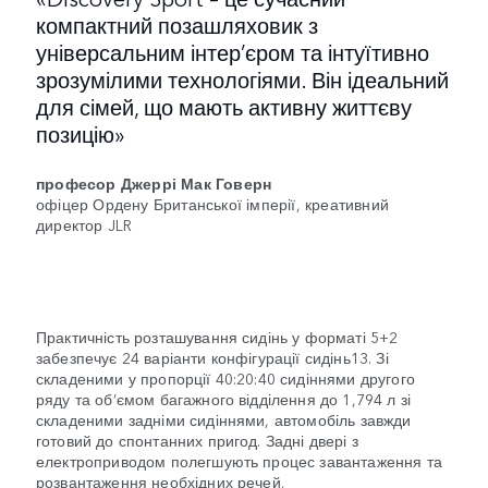
компактний позашляховик з
універсальним інтер’єром та інтуїтивно
зрозумілими технологіями. Він ідеальний
для сімей, що мають активну життєву
позицію»
професор Джеррі Мак Говерн
офіцер Ордену Британської імперії, креативний
директор JLR
Практичність розташування сидінь у форматі 5+2
забезпечує 24 варіанти конфігурації сидінь13. Зі
складеними у пропорції 40:20:40 сидіннями другого
ряду та об’ємом багажного відділення до 1,794 л зі
складеними задніми сидіннями, автомобіль завжди
готовий до спонтанних пригод. Задні двері з
електроприводом полегшують процес завантаження та
розвантаження необхідних речей.