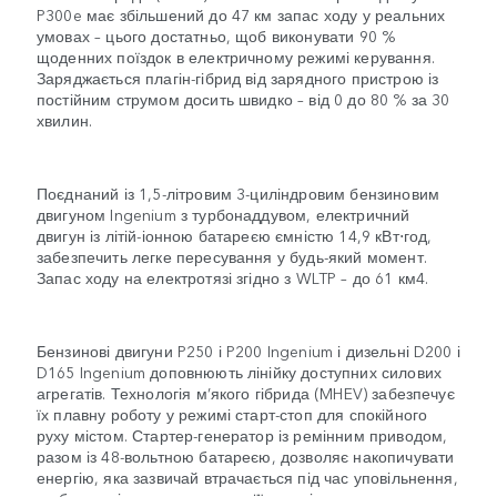
P300e має збільшений до 47 км запас ходу у реальних
умовах – цього достатньо, щоб виконувати 90 %
щоденних поїздок в електричному режимі керування.
Заряджається плагін-гібрид від зарядного пристрою із
постійним струмом досить швидко – від 0 до 80 % за 30
хвилин.
Поєднаний із 1,5-літровим 3-циліндровим бензиновим
двигуном Ingenium з турбонаддувом, електричний
двигун із літій-іонною батареєю ємністю 14,9 кВт⋅год,
забезпечить легке пересування у будь-який момент.
Запас ходу на електротязі згідно з WLTP – до 61 км4.
Бензинові двигуни P250 і P200 Ingenium і дизельні D200 і
D165 Ingenium доповнюють лінійку доступних силових
агрегатів. Технологія м’якого гібрида (MHEV) забезпечує
їх плавну роботу у режимі старт-стоп для спокійного
руху містом. Стартер-генератор із ремінним приводом,
разом із 48-вольтною батареєю, дозволяє накопичувати
енергію, яка зазвичай втрачається під час уповільнення,