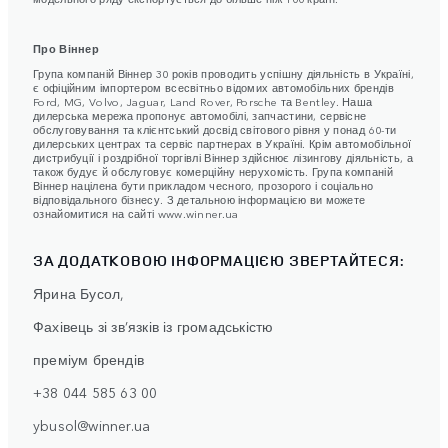
Про Віннер
Група компаній Віннер 30 років проводить успішну діяльність в Україні,
є офіційним імпортером всесвітньо відомих автомобільних брендів
Ford, MG, Volvo, Jaguar, Land Rover, Porsche та Bentley. Наша
дилерська мережа пропонує автомобілі, запчастини, сервісне
обслуговування та клієнтський досвід світового рівня у понад 60-ти
дилерських центрах та сервіс партнерах в Україні. Крім автомобільної
дистрибуції і роздрібної торгівлі Віннер здійснює лізингову діяльність, а
також будує й обслуговує комерційну нерухомість. Група компаній
Віннер націлена бути прикладом чесного, прозорого і соціально
відповідального бізнесу. З детальною інформацією ви можете
ознайомитися на сайті www.winner.ua
ЗА ДОДАТКОВОЮ ІНФОРМАЦІЄЮ ЗВЕРТАЙТЕСЯ:
Ярина Бусол,
Фахівець зі зв’язків із громадськістю
преміум брендів
+38 044 585 63 00
ybusol@winner.ua